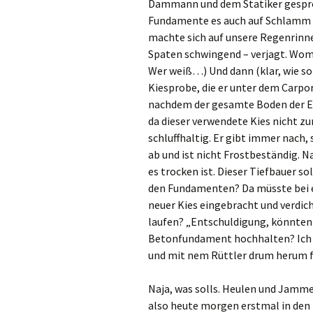
Dammann und dem Statiker gesproc
Fundamente es auch auf Schlamm w
Sicherheit
machte sich auf unsere Regenrinne 
Spaten schwingend – verjagt. Womö
Trockenbau
Wer weiß…) Und dann (klar, wie sol
Kiesprobe, die er unter dem Carpo
nachdem der gesamte Boden der Ei
da dieser verwendete Kies nicht z
schluffhaltig. Er gibt immer nach, 
ab und ist nicht Frostbeständig. N
es trocken ist. Dieser Tiefbauer 
den Fundamenten? Da müsste bei e
neuer Kies eingebracht und verdi
laufen? „Entschuldigung, könnten
Betonfundament hochhalten? Ich wi
und mit nem Rüttler drum herum f
Naja, was solls. Heulen und Jammern
also heute morgen erstmal in den 