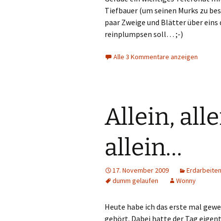
Tiefbauer (um seinen Murks zu bes
paar Zweige und Blätter über eins
reinplumpsen soll… ;-)
Alle 3 Kommentare anzeigen
Allein, all
allein…
17. November 2009
Erdarbeite
dumm gelaufen
Wonny
Heute habe ich das erste mal gewei
gehört. Dabei hatte der Tag eigen