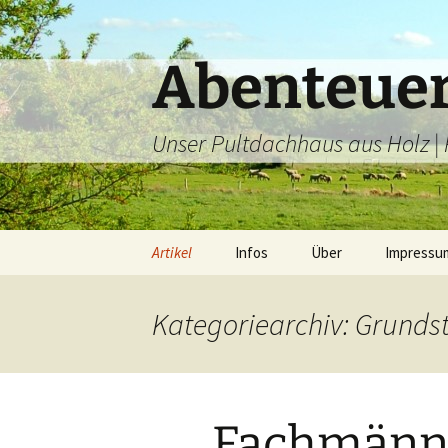
Zum
Inhalt
springen
Abenteue
Unser Pultdachhaus aus Holz |
Artikel
Infos
Über
Impressu
Architektonisches
Fotos
Kategoriearchiv: Grunds
Bodenbeläge
Finanzierung
Dämmung
Pläne
B
Fachmänne
Elektro
Verbrauch
L