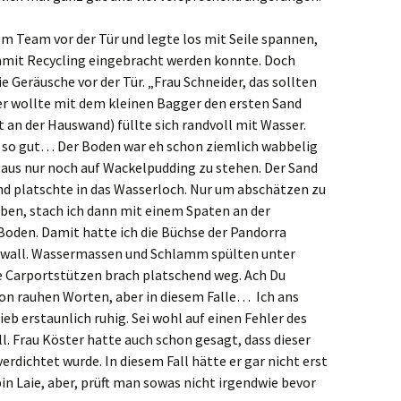
em Team vor der Tür und legte los mit Seile spannen,
damit Recycling eingebracht werden konnte. Doch
e Geräusche vor der Tür. „Frau Schneider, das sollten
er wollte mit dem kleinen Bagger den ersten Sand
t an der Hauswand) füllte sich randvoll mit Wasser.
t so gut… Der Boden war eh schon ziemlich wabbelig
Haus nur noch auf Wackelpudding zu stehen. Der Sand
nd platschte in das Wasserloch. Nur um abschätzen zu
aben, stach ich dann mit einem Spaten an der
oden. Damit hatte ich die Büchse der Pandorra
Schwall. Wassermassen und Schlamm spülten unter
e Carportstützen brach platschend weg. Ach Du
on rauhen Worten, aber in diesem Falle… Ich ans
b erstaunlich ruhig. Sei wohl auf einen Fehler des
ll. Frau Köster hatte auch schon gesagt, dass dieser
rdichtet wurde. In diesem Fall hätte er gar nicht erst
bin Laie, aber, prüft man sowas nicht irgendwie bevor