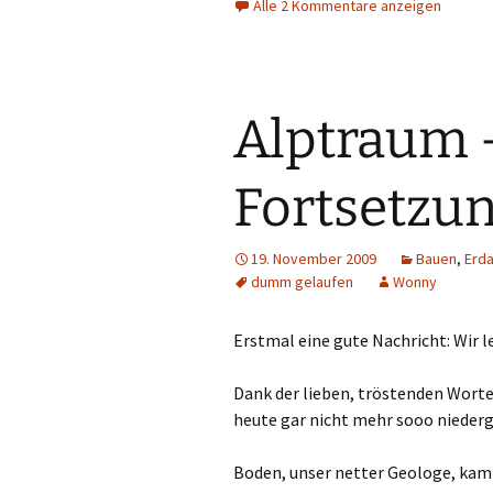
Alle 2 Kommentare anzeigen
Interieur
Küche
Alptraum 
Lüftung
Malerarbeiten
Fortsetzu
Papierkram
19. November 2009
Bauen
,
Erda
Pfahlgründung
dumm gelaufen
Wonny
Qualitätskontrolle
Erstmal eine gute Nachricht: Wir l
Rohbau
Dank der lieben, tröstenden Worte
heute gar nicht mehr sooo nieder
Reperatur und Wartung
Boden, unser netter Geologe, kam h
Sanitär