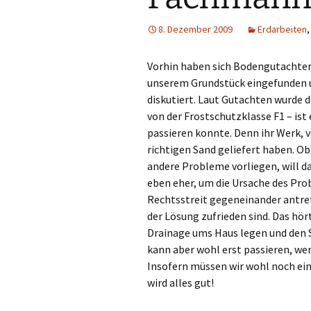
Erdarbeiten
8. Dezember 2009
Erdarbeiten
Fassade
Vorhin haben sich Bodengutachter
unserem Grundstück eingefunden 
Finanzierung
diskutiert. Laut Gutachten wurde 
Fundamentarbeiten
von der Frostschutzklasse F1 – ist 
passieren konnte. Denn ihr Werk, v
Garten
richtigen Sand geliefert haben. O
andere Probleme vorliegen, will 
Grundstück
eben eher, um die Ursache des Pro
Rechtsstreit gegeneinander antre
Hausanschlüsse
der Lösung zufrieden sind. Das hört
Drainage ums Haus legen und den S
Heizung
kann aber wohl erst passieren, we
Insofern müssen wir wohl noch ein
Infrastruktur
wird alles gut!
Innenausbau