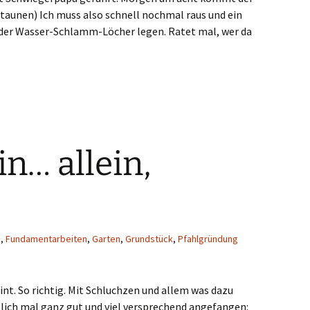
taunen) Ich muss also schnell nochmal raus und ein
 der Wasser-Schlamm-Löcher legen. Ratet mal, wer da
ein… allein,
n
,
Fundamentarbeiten
,
Garten
,
Grundstück
,
Pfahlgründung
nt. So richtig. Mit Schluchzen und allem was dazu
tlich mal ganz gut und viel versprechend angefangen: