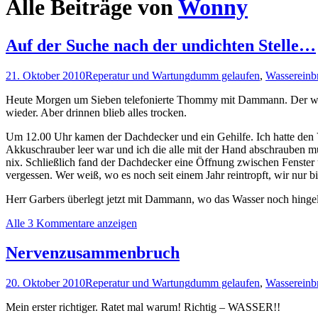
Alle Beiträge von
Wonny
Auf der Suche nach der undichten Stelle…
21. Oktober 2010
Reperatur und Wartung
dumm gelaufen
,
Wassereinb
Heute Morgen um Sieben telefonierte Thommy mit Dammann. Der woll
wieder. Aber drinnen blieb alles trocken.
Um 12.00 Uhr kamen der Dachdecker und ein Gehilfe. Ich hatte den V
Akkuschrauber leer war und ich die alle mit der Hand abschrauben mus
nix. Schließlich fand der Dachdecker eine Öffnung zwischen Fenster 
vergessen. Wer weiß, wo es noch seit einem Jahr reintropft, wir nur 
Herr Garbers überlegt jetzt mit Dammann, wo das Wasser noch hingel
Alle 3 Kommentare anzeigen
Nervenzusammenbruch
20. Oktober 2010
Reperatur und Wartung
dumm gelaufen
,
Wassereinb
Mein erster richtiger. Ratet mal warum! Richtig – WASSER!!