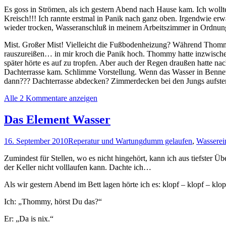
Es goss in Strömen, als ich gestern Abend nach Hause kam. Ich wollt
Kreisch!!! Ich rannte erstmal in Panik nach ganz oben. Irgendwie er
wieder trocken, Wasseranschluß in meinem Arbeitszimmer in Ordnun
Mist. Großer Mist! Vielleicht die Fußbodenheizung? Während Thommy
rauszureißen… in mir kroch die Panik hoch. Thommy hatte inzwisc
später hörte es auf zu tropfen. Aber auch der Regen draußen hatte nac
Dachterrasse kam. Schlimme Vorstellung. Wenn das Wasser in Benne
dann??? Dachterrasse abdecken? Zimmerdecken bei den Jungs aufs
Alle 2 Kommentare anzeigen
Das Element Wasser
16. September 2010
Reperatur und Wartung
dumm gelaufen
,
Wasserei
Zumindest für Stellen, wo es nicht hingehört, kann ich aus tiefster Üb
der Keller nicht volllaufen kann. Dachte ich…
Als wir gestern Abend im Bett lagen hörte ich es: klopf – klopf – klop
Ich: „Thommy, hörst Du das?“
Er: „Da is nix.“