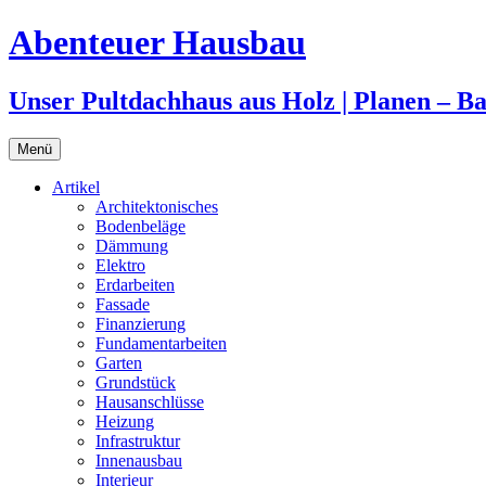
Zum
Abenteuer Hausbau
Inhalt
springen
Unser Pultdachhaus aus Holz | Planen – 
Menü
Artikel
Architektonisches
Bodenbeläge
Dämmung
Elektro
Erdarbeiten
Fassade
Finanzierung
Fundamentarbeiten
Garten
Grundstück
Hausanschlüsse
Heizung
Infrastruktur
Innenausbau
Interieur