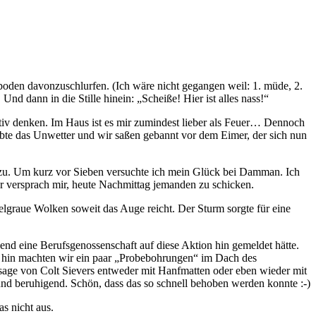
boden davonzuschlurfen. (Ich wäre nicht gegangen weil: 1. müde, 2.
nd dann in die Stille hinein: „Scheiße! Hier ist alles nass!“
tiv denken. Im Haus ist es mir zumindest lieber als Feuer… Dennoch
bte das Unwetter und wir saßen gebannt vor dem Eimer, der sich nun
ge zu. Um kurz vor Sieben versuchte ich mein Glück bei Damman. Ich
er versprach mir, heute Nachmittag jemanden zu schicken.
lgraue Wolken soweit das Auge reicht. Der Sturm sorgte für eine
nd eine Berufsgenossenschaft auf diese Aktion hin gemeldet hätte.
n hin machten wir ein paar „Probebohrungen“ im Dach des
ssage von Colt Sievers entweder mit Hanfmatten oder eben wieder mit
 und beruhigend. Schön, dass das so schnell behoben werden konnte :-)
s nicht aus.