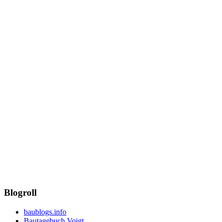
Blogroll
baublogs.info
Bautagebuch Voigt