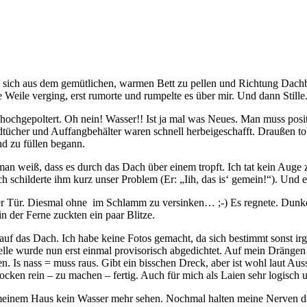
te, sich aus dem gemütlichen, warmen Bett zu pellen und Richtung Dach
ile verging, erst rumorte und rumpelte es über mir. Und dann Stille. U
hochgepoltert. Oh nein! Wasser!! Ist ja mal was Neues. Man muss posi
ücher und Auffangbehälter waren schnell herbeigeschafft. Draußen to
nd zu füllen begann.
n man weiß, dass es durch das Dach über einem tropft. Ich tat kein Au
h schilderte ihm kurz unser Problem (Er: „Iih, das is‘ gemein!“). Und 
der Tür. Diesmal ohne im Schlamm zu versinken… ;-) Es regnete. Dunke
der Ferne zuckten ein paar Blitze.
f das Dach. Ich habe keine Fotos gemacht, da sich bestimmt sonst irge
elle wurde nun erst einmal provisorisch abgedichtet. Auf mein Dränge
 Is nass = muss raus. Gibt ein bisschen Dreck, aber ist wohl laut Au
ocken rein – zu machen – fertig. Auch für mich als Laien sehr logisch
 meinem Haus kein Wasser mehr sehen. Nochmal halten meine Nerven da