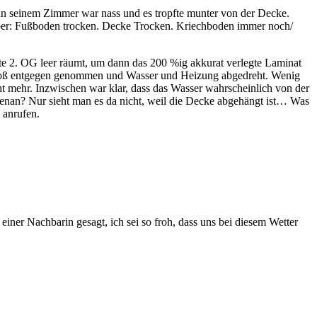
h in seinem Zimmer war nass und es tropfte munter von der Decke.
… aber: Fußboden trocken. Decke Trocken. Kriechboden immer noch/
e 2. OG leer räumt, um dann das 200 %ig akkurat verlegte Laminat
 Voß entgegen genommen und Wasser und Heizung abgedreht. Wenig
cht mehr. Inzwischen war klar, dass das Wasser wahrscheinlich von der
nan? Nur sieht man es da nicht, weil die Decke abgehängt ist… Was
 anrufen.
 einer Nachbarin gesagt, ich sei so froh, dass uns bei diesem Wetter