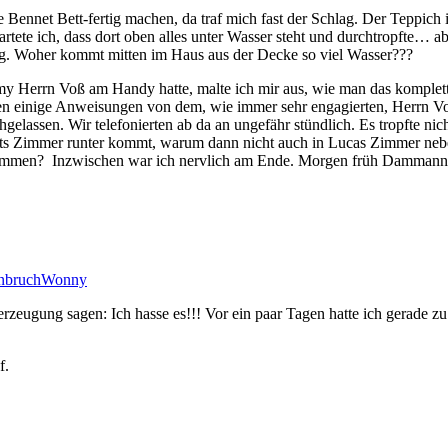
e Bennet Bett-fertig machen, da traf mich fast der Schlag. Der Teppic
wartete ich, dass dort oben alles unter Wasser steht und durchtropfte
g. Woher kommt mitten im Haus aus der Decke so viel Wasser???
 Herrn Voß am Handy hatte, malte ich mir aus, wie man das komplett
hen einige Anweisungen von dem, wie immer sehr engagierten, Herrn
hgelassen. Wir telefonierten ab da an ungefähr stündlich. Es tropfte ni
ts Zimmer runter kommt, warum dann nicht auch in Lucas Zimmer nebe
temmen? Inzwischen war ich nervlich am Ende. Morgen früh Dammann
nbruch
Wonny
erzeugung sagen: Ich hasse es!!! Vor ein paar Tagen hatte ich gerade zu
f.