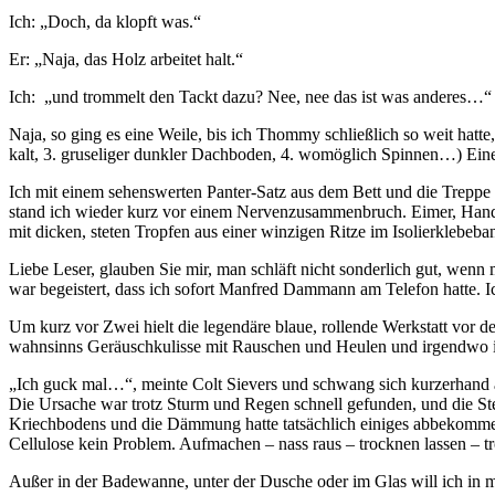
Ich: „Doch, da klopft was.“
Er: „Naja, das Holz arbeitet halt.“
Ich: „und trommelt den Tackt dazu? Nee, nee das ist was anderes…“
Naja, so ging es eine Weile, bis ich Thommy schließlich so weit hat
kalt, 3. gruseliger dunkler Dachboden, 4. womöglich Spinnen…) Eine We
Ich mit einem sehenswerten Panter-Satz aus dem Bett und die Treppe 
stand ich wieder kurz vor einem Nervenzusammenbruch. Eimer, Handt
mit dicken, steten Tropfen aus einer winzigen Ritze im Isolierklebeba
Liebe Leser, glauben Sie mir, man schläft nicht sonderlich gut, wen
war begeistert, dass ich sofort Manfred Dammann am Telefon hatte. Ic
Um kurz vor Zwei hielt die legendäre blaue, rollende Werkstatt vor 
wahnsinns Geräuschkulisse mit Rauschen und Heulen und irgendwo in 
„Ich guck mal…“, meinte Colt Sievers und schwang sich kurzerhand au
Die Ursache war trotz Sturm und Regen schnell gefunden, und die St
Kriechbodens und die Dämmung hatte tatsächlich einiges abbekommen.
Cellulose kein Problem. Aufmachen – nass raus – trocknen lassen – tr
Außer in der Badewanne, unter der Dusche oder im Glas will ich in