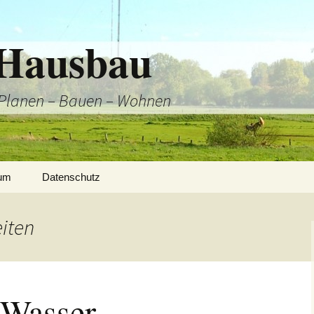
 Hausbau
 Planen – Bauen – Wohnen
um
Datenschutz
iten
ebauungsplan
 Wasser
ageplan