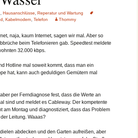
n
,
Hausanschlüsse
,
Reperatur und Wartung
nd
,
Kabelmodem
,
Telefon
Thommy
rnet, naja, kaum Internet, sagen wir mal. Aber so
bbrüche beim Telefonieren gab. Speedtest meldete
ewohnten 32.000 kbps.
nd Hotline mal soweit kommt, dass man ein
ppe hat, kann auch geduldigen Gemütern mal
 aber per Ferndiagnose fest, dass die Werte an
l sind und meldet es Cableway. Der kompetente
t am Montag und diagnostiziert, dass das Problem
n der Leitung. Waaas?
ndielen abdecken und den Garten aufreißen, aber