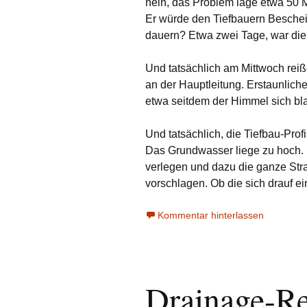
nein, das Problem läge etwa 50 M
Er würde den Tiefbauern Beschei
Interieur
dauern? Etwa zwei Tage, war die
Küche
Und tatsächlich am Mittwoch reiße
Lüftung
an der Hauptleitung. Erstaunliche
etwa seitdem der Himmel sich bla
Malerarbeiten
Und tatsächlich, die Tiefbau-Profi
Papierkram
Das Grundwasser liege zu hoch. 
verlegen und dazu die ganze Str
Pfahlgründung
vorschlagen. Ob die sich drauf ein
Qualitätskontrolle
Kommentar hinterlassen
Rohbau
Reperatur und Wartung
Drainage-R
Sanitär