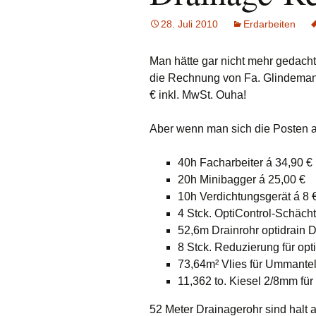
Sicherheit
28. Juli 2010
Erdarbeiten
Trockenbau
Man hätte gar nicht mehr gedacht
die Rechnung von Fa. Glindeman
€ inkl. MwSt. Ouha!
Aber wenn man sich die Posten a
40h Facharbeiter á 34,90 €
20h Minibagger á 25,00 €
10h Verdichtungsgerät á 8 
4 Stck. OptiControl-Schächt
52,6m Drainrohr optidrain 
8 Stck. Reduzierung für opt
73,64m² Vlies für Ummantel
11,362 to. Kiesel 2/8mm fü
52 Meter Drainagerohr sind halt 