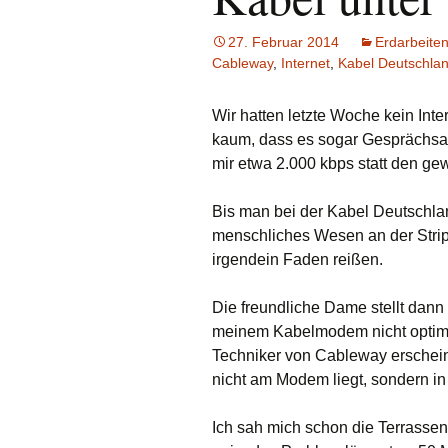
Erdarbeiten
27. Februar 2014
Erdarbeite
Cableway
,
Internet
,
Kabel Deutschla
Fassade
Wir hatten letzte Woche kein Inte
Finanzierung
kaum, dass es sogar Gesprächsa
mir etwa 2.000 kbps statt den g
Fundamentarbeiten
Garten
Bis man bei der Kabel Deutschla
menschliches Wesen an der Stri
Grundstück
irgendein Faden reißen.
Hausanschlüsse
Die freundliche Dame stellt dann
meinem Kabelmodem nicht optima
Heizung
Techniker von Cableway erschein
nicht am Modem liegt, sondern i
Infrastruktur
Ich sah mich schon die Terrasse
Innenausbau