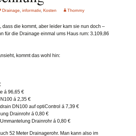
Drainage
,
informativ
,
Kosten
Thommy
, dass die kommt, aber leider kam sie nun doch –
n für die Drainage einmal ums Haus rum: 3.109,86
nsieht, kommt das wohl hin:
€
e á 96,65 €
DN100 á 2,35 €
idrain DN100 auf optiControl á 7,39 €
ung Drainrohr á 0,80 €
r Ummantelung Drainrohr á 0,80 €
auch 52 Meter Drainagerohr. Man kann also im