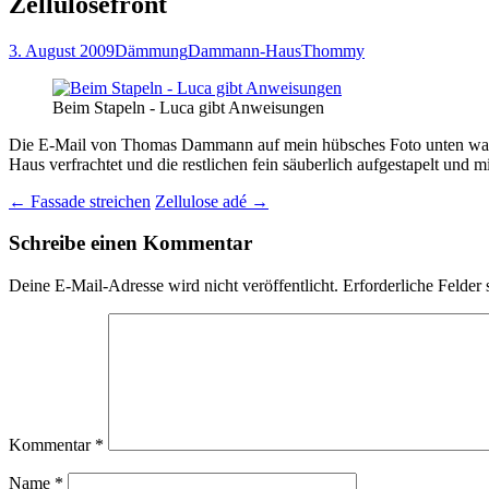
Zellulosefront
3. August 2009
Dämmung
Dammann-Haus
Thommy
Beim Stapeln - Luca gibt Anweisungen
Die E-Mail von Thomas Dammann auf mein hübsches Foto unten war recht
Haus verfrachtet und die restlichen fein säuberlich aufgestapelt und 
Beitragsnavigation
←
Fassade streichen
Zellulose adé
→
Schreibe einen Kommentar
Deine E-Mail-Adresse wird nicht veröffentlicht.
Erforderliche Felder 
Kommentar
*
Name
*