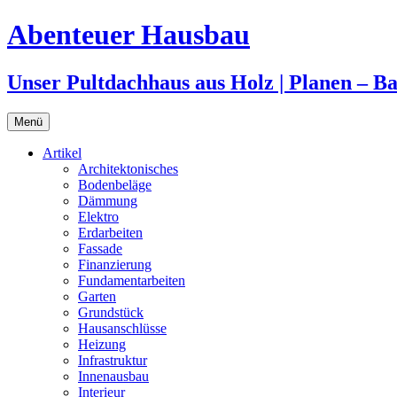
Zum
Abenteuer Hausbau
Inhalt
springen
Unser Pultdachhaus aus Holz | Planen – 
Menü
Artikel
Architektonisches
Bodenbeläge
Dämmung
Elektro
Erdarbeiten
Fassade
Finanzierung
Fundamentarbeiten
Garten
Grundstück
Hausanschlüsse
Heizung
Infrastruktur
Innenausbau
Interieur