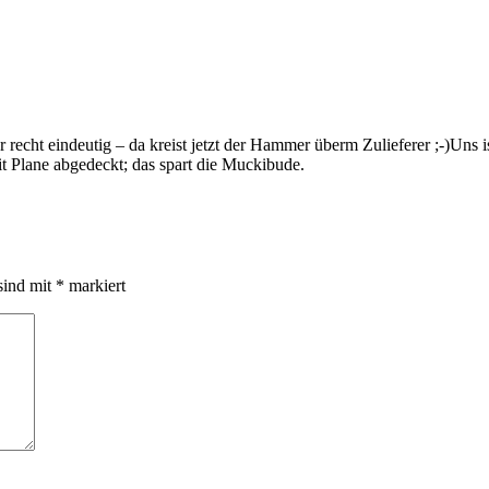
 eindeutig – da kreist jetzt der Hammer überm Zulieferer ;-)Uns ist e
mit Plane abgedeckt; das spart die Muckibude.
sind mit
*
markiert